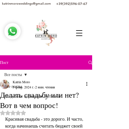
+39(392)596-07-67
katrinmoroweddings@gmail.com
Пост
Все посты
Katrin Moro
Все посты
5 февр. 2024 г.
2 мин. чтения
Делать свадьбу или нет?
Свадебные церемонии в Италии
Вот в чем вопрос!
Оценка: не число из 5 звезд.
Красивая свадьба - это дорого. И часто, 
когда начинаешь считать бюджет своей 