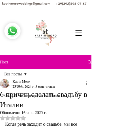
+39(392)596-07-67
katrinmoroweddings@gmail.com
Пост
Все посты
Katrin Moro
Все посты
25 сент. 2024 г.
3 мин. чтения
6 причин сделать свадьбу в
Свадебные церемонии в Италии
Италии
Обновлено:
16 янв. 2025 г.
Оценка: не число из 5 звезд.
Когда речь заходит о свадьбе, мы все 