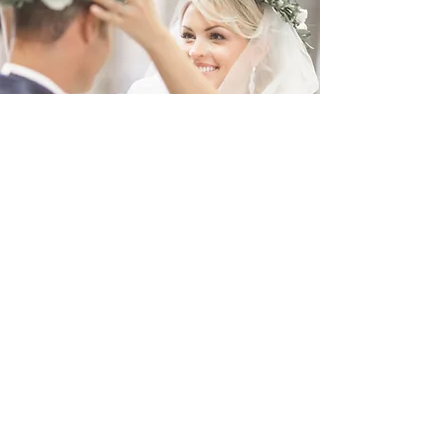
Смешанное
венчание
Нас часто спрашивают может ли
православная невеста повенчаться с
католиком? Может! никаких препятствий к