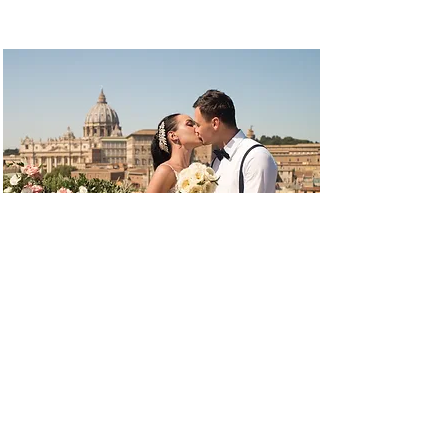
Vlada & Eugenio
Свадьба с видом на Ватикан. Roof
Top Rome
Смотреть