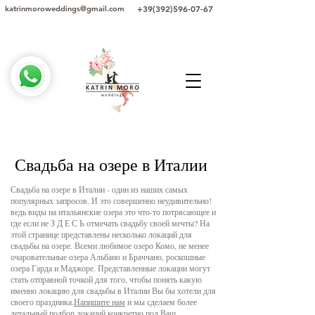
+39(392)596-07-67
katrinmoroweddings@gmail.com
Свадьба на озере в Италии
Свадьба на озере в Италии - один из наших самых
популярных запросов. И это совершенно неудивительно!
ведь виды на итальянские озера это что-то потрясающее и
где если не З Д Е С Ь отмечать свадьбу своей мечты? На
этой странице представлены несколько локаций для
свадьбы на озере. Всеми любимое озеро Комо, не менее
очаровательные озера Альбано и Браччано, роскошные
озера Гарда и Маджоре. Представленные локации могут
стать отправной точкой для того, чтобы понять какую
именно локацию для свадьбы в Италии Вы бы хотели для
своего праздника.
Напишите нам
и мы сделаем более
детальный подбор локаций конкретно под Ваш