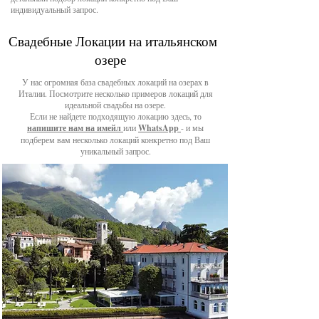
индивидуальный запрос.
Свадебные Локации на итальянском
озере
У нас огромная база свадебных локаций на озерах в
Италии. Посмотрите несколько примеров локаций для
идеальной свадьбы на озере.
Если не найдете подходящую локацию здесь, то
напишите нам на имейл
или
WhatsApp
- и мы
подберем вам несколько локаций конкретно под Ваш
уникальный запрос.