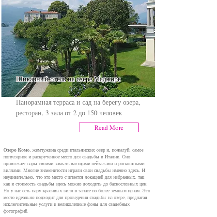
Шикарный отель на озере Маджоре
Панорамная терраса и сад на берегу озера,
ресторан, 3 зала от 2 до 150 человек
Read More
Озеро Комо
, жемчужина среди итальянских озер и, пожалуй, самое
популярное и раскрученное место для свадьбы в Италии. Оно
привлекает пары своими захватывающими пейзажами и роскошными
виллами. Многие знаменитости играли свои свадьбы именно здесь. И
неудивительно, что это место считается локацией для избранных, так
как и стоимость свадьбы здесь можно доходить до баснословных цен.
Но у нас есть пару красивых вилл в запасе по более земным ценам. Это
место идеально подходит для проведения свадьбы на озере, предлагая
исключительные услуги и великолепные фоны для свадебных
фотографий.