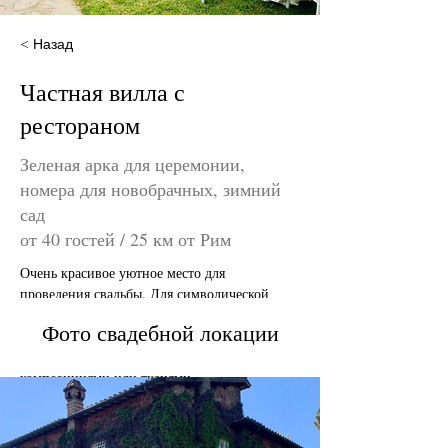
< Назад
Частная вилла с
рестораном
Зеленая арка для церемонии,
номера для новобрачных, зимний
сад
от 40 гостей / 25 км от Рим
Очень красивое уютное место для 
проведения свадьбы. Для символической 
церемонии здесь есть уже готовая зеленая 
Фото свадебной локации
арка, которую достаточно украсить всего 
лишь несколькими цветочными 
композициями или тканями.
Аперитив и торт обычно проходят на улице, 
на локации также имеются 2 раздельных зала 
для проведения банкета и дискотеки.  Также 