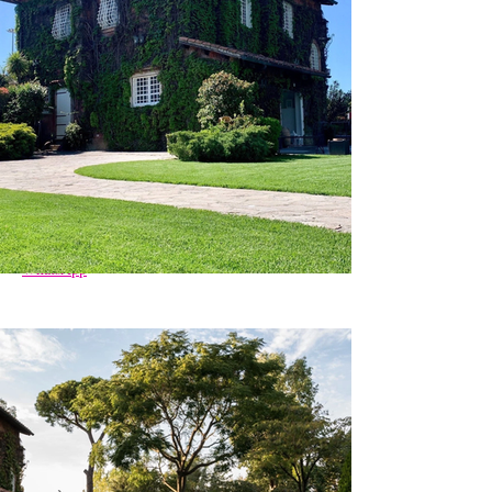
на вилле есть два номера люкс для 
новобрачных и их гостей. В люксе есть 
ванная с гидромассажем, зеркала и туалет. 
Иделаьно подойдет для сборов невесты и 
жениха
На локации имеется свой ресторан и свой 
персонал. А также есть готовые 
флористические решения для декора 
свадебного ужина и зоны церемонии.
По вопросам свободной даты и 
бронирования локации - напишите нам на 
WhatsApp